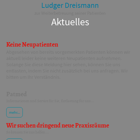
Ludger Dreismann
zur Weiterbetreuung seiner Patienten
Aktuelles
Keine Neupatienten
Abgesehen von bereits vorgemerkten Patienten können wir
aktuell leider keine weiteren Neupatienten aufnehmen.
Solange Sie diese Meldung hier sehen, können Sie uns
entlasten, indem Sie nicht zusätzlich bei uns anfragen. Wir
bitten um Ihr Verständnis.
Patmed
Informationen und Service für Sie, Entlastung für uns...
mehr...
Wir suchen dringend neue Praxisräume
So können Sie uns helfen...