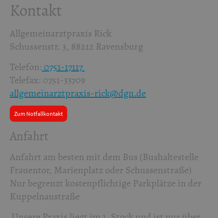
Kontakt
Allgemeinarztpraxis Rick
Schussenstr. 3, 88212 Ravensburg
Telefon:
0751-17117
Telefax: 0751-33709
allgemeinarztpraxis-rick@dgn.de
Zum Notfallkontakt
Anfahrt
Anfahrt am besten mit dem Bus (Bushaltestelle
Frauentor, Marienplatz oder Schussenstraße)
Nur begrenzt kostenpflichtige Parkplätze in der
Kuppelnaustraße
Unsere Praxis liegt im 1. Stock und ist nur über