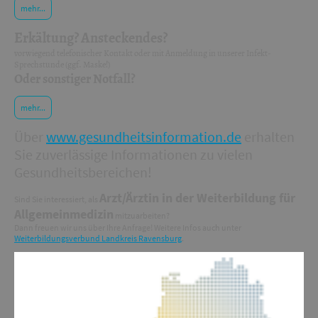
mehr...
Erkältung? Ansteckendes?
vorwiegend telefonischer Kontakt oder mit Anmeldung in unserer Infekt-
Sprechstunde (ggf. Maske!)
Oder sonstiger Notfall?
mehr...
Über
www.gesundheitsinformation.de
erhalten
Sie zuverlässige Informationen zu vielen
Gesundheitsbereichen!
Arzt/Ärztin in der Weiterbildung für
Sind Sie interessiert, als
Allgemeinmedizin
mitzuarbeiten?
Dann freuen wir uns über Ihre Anfrage! Weitere Infos auch unter
Weiterbildungsverbund Landkreis Ravensburg
.